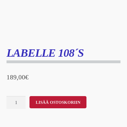
LABELLE 108´S
189,00
€
Labelle
LISÄÄ OSTOSKORIIN
108
´s
määrä