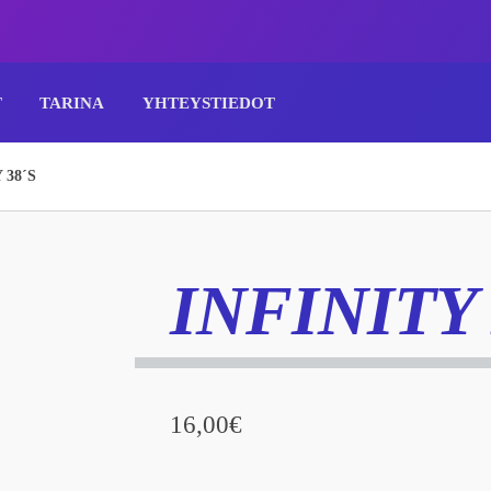
T
TARINA
YHTEYSTIEDOT
 38´S
INFINITY 
16,00
€