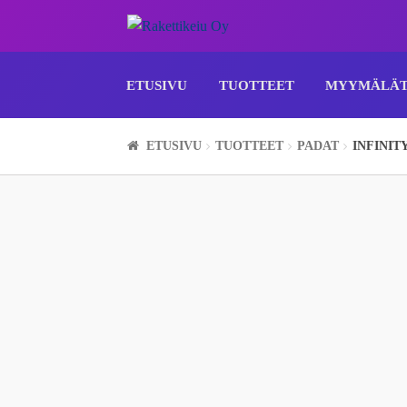
Siirry
Siirry
navigointiin
sisältöön
ETUSIVU
TUOTTEET
MYYMÄLÄ
ETUSIVU
TUOTTEET
PADAT
INFINITY