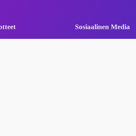
otteet
Sosiaalinen Media
Padat
Instagram
Ilmapommit
Facebook
Pikkupommit
YouTube
Raketit
Twitter
Suihkut
Sädetikut ja suojalasit