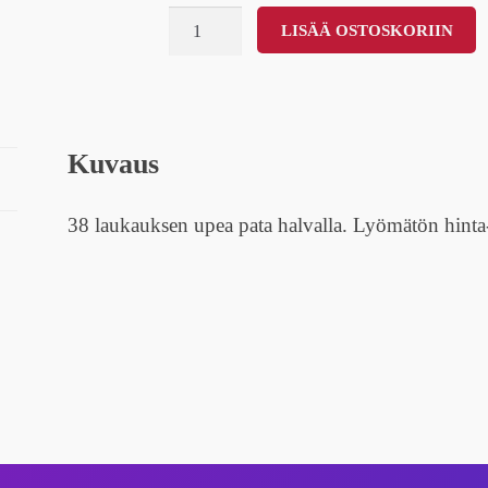
Infinity
LISÄÄ OSTOSKORIIN
38
´s
määrä
Kuvaus
38 laukauksen upea pata halvalla. Lyömätön hinta