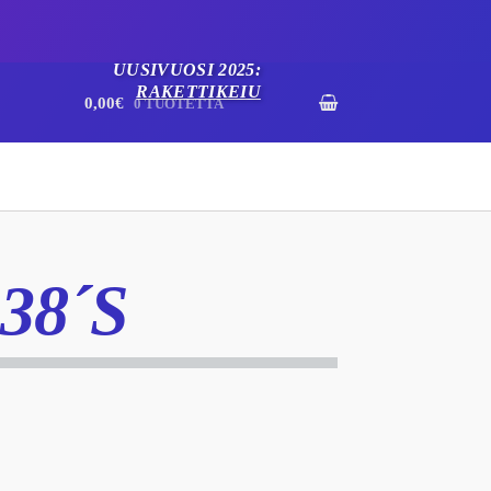
UUSIVUOSI 2025:
RAKETTIKEIU
0,00€
0 TUOTETTA
38´S