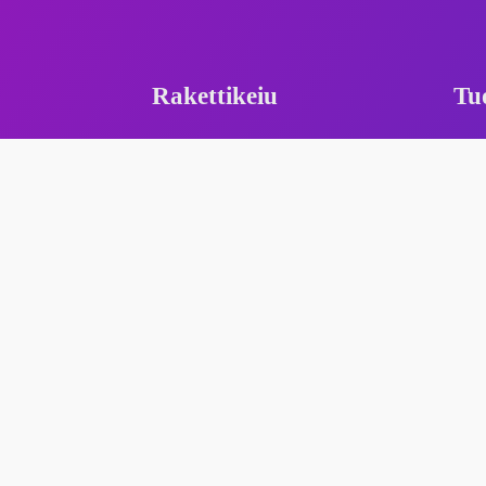
Rakettikeiu
Tu
Etusivu
Tuotteet
Myymälät
Tarina
Yhteystiedot