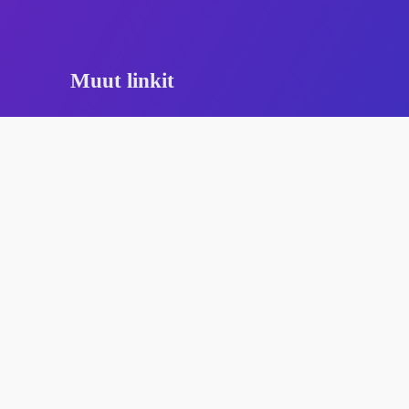
Muut linkit
Rakettikauppa.com
Keiun Myyntilehti
Kiekkojunnujen Rakettimyynti