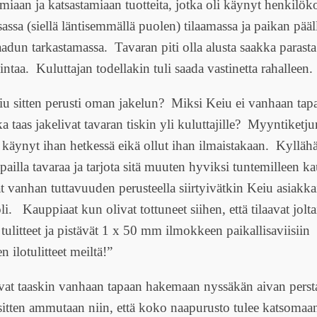
miaan ja katsastamiaan tuotteita, jotka oli käynyt henkilöko
assa (siellä läntisemmällä puolen) tilaamassa ja paikan pääll
aadun tarkastamassa. Tavaran piti olla alusta saakka parasta 
intaa. Kuluttajan todellakin tuli saada vastinetta rahalleen.
iu sitten perusti oman jakelun? Miksi Keiu ei vanhaan ta
ka taas jakelivat tavaran tiskin yli kuluttajille? Myyntiket
 käynyt ihan hetkessä eikä ollut ihan ilmaistakaan. Kylläh
eppailla tavaraa ja tarjota sitä muuten hyviksi tuntemilleen k
t vanhan tuttavuuden perusteella siirtyivätkin Keiu asiakka
i. Kauppiaat kun olivat tottuneet siihen, että tilaavat jolt
tulitteet ja pistävät 1 x 50 mm ilmokkeen paikallisaviisiin
 ilotulitteet meiltä!”
sivat taaskin vanhaan tapaan hakemaan nyssäkän aivan persta
a sitten ammutaan niin, että koko naapurusto tulee katsomaan