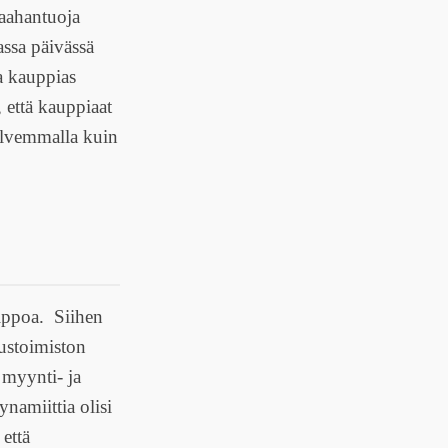
maahantuoja
ssa päivässä
ta kauppias
että kauppiaat
halvemmalla kuin
elppoa. Siihen
tustoimiston
n myynti- ja
ynamiittia olisi
että