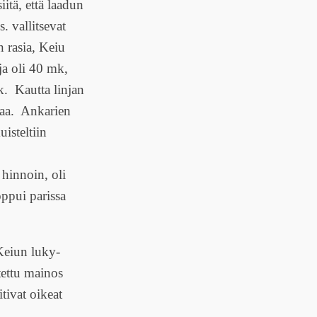
itä, että laadun
. vallitsevat
 rasia, Keiu
ja oli 40 mk,
k. Kautta linjan
staa. Ankarien
isteltiin
hinnoin, oli
ppui parissa
Keiun luky-
itettu mainos
tivat oikeat