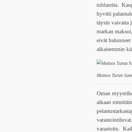
tuhlareita. Kau
hyvitti palautu
täysin vaivatta 
markan maksoi, 
eivät halunneet
aikaisemmin kä
Mainos Turun San
Oman myyntiketj
aikaan nimittäin
pelastustarkasta
varastointiluvat
varastoitu. Kai