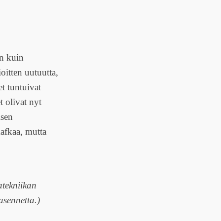
in kuin
ioitten uutuutta,
t tuntuivat
t olivat nyt
isen
afkaa, mutta
atekniikan
asennetta.)