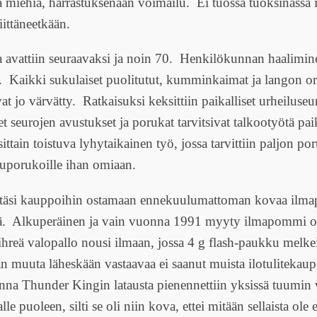
 miehiä, harrastuksenaan voimailu. Ei tuossa tuoksinassa 
iittäneetkään.
avattiin seuraavaksi ja noin 70. Henkilökunnan haalimine
 Kaikki sukulaiset puolitutut, kumminkaimat ja langon o
at jo värvätty. Ratkaisuksi keksittiin paikalliset urheiluse
eet seurojen avustukset ja porukat tarvitsivat talkootyötä p
ittain toistuva lyhytaikainen työ, jossa tarvittiin paljon po
iluporukoille ihan omiaan.
täsi kauppoihin ostamaan ennekuulumattoman kovaa ilm
. Alkuperäinen ja vain vuonna 1991 myyty ilmapommi oli
ihreä valopallo nousi ilmaan, jossa 4 g flash-paukku melke
än muuta läheskään vastaavaa ei saanut muista ilotulitekaup
na Thunder Kingin latausta pienennettiin yksissä tuumin 
le puoleen, silti se oli niin kova, ettei mitään sellaista ole