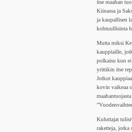
itse maahan tuo
Kiinassa ja Saks
ja kaupallisen l
kohtuullisinta h
Mutta miksi Ke
kauppiaille, jot
polkaisu kun ei
yrittikin itse r
Jotkut kauppiaa
kovin vaikeaa ol
maahantuojasta 
”Vuodenvaihteen
Kuluttajat tuli
raketteja, jotk