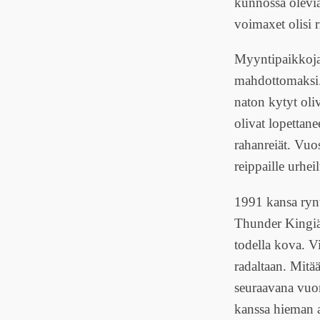
kunnossa olevia
voimaxet olisi r
Myyntipaikkoja 
mahdottomaksi.
naton kytyt oliv
olivat lopettan
rahanreiät. Vuos
reippaille urhe
1991 kansa ryn
Thunder Kingiä
todella kova. V
radaltaan. Mitä
seuraavana vuon
kanssa hieman al