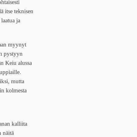
htaisesti
ä itse teknisen
laatua ja
paan myynyt
jun pystyyn
än Keiu alussa
auppiaille.
iksi, mutta
ain kolmesta
nan kalliita
 näitä