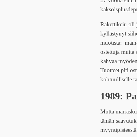
27 vuotta sitte
kaksoisplusdepr
Rakettikeiu oli
kyllästynyt siih
muotista: mainos
ostettuja mutta
kahvaa myöden.
Tuotteet piti ost
kohtuulliselle ta
1989: Pa
Mutta marrasku
tämän saavutuk
myyntipisteest