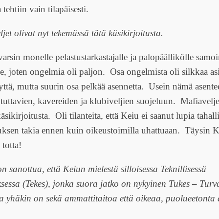
tehtiin vain tilapäisesti.
jet olivat nyt tekemässä tätä käsikirjoitusta.
varsin monelle pelastustarkastajalle ja palopäällikölle samo
lle, joten ongelmia oli paljon. Osa ongelmista oli silkkaa as
yttä, mutta suurin osa pelkää asennetta. Usein nämä asentee
tuttavien, kavereiden ja klubiveljien suojeluun. Mafiavelje
äsikirjoitusta. Oli tilanteita, että Keiu ei saanut lupia tahall
uksen takia ennen kuin oikeustoimilla uhattuaan. Täysin K
 totta!
n sanottua, että Keiun mielestä silloisessa Teknillisessä
sessa (Tekes), jonka suora jatko on nykyinen Tukes – Turv
ja yhäkin on sekä ammattitaitoa että oikeaa, puolueetonta 