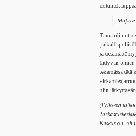
ilotulitekauppaa 
Mafiavel
Tämä oli uutta 
paikallispoliisi
ja tietämättömy
liittyvän omien 
tekemässä tätä k
virkamiesjarrut
niin järkyttävän
(Erikseen tulkoo
Tarkastuskeskuk
Keskus on, oli 