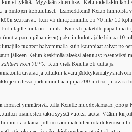
kun ei tykätä. Myydään sitten itse. Keiu todellakin lähti si
ta ja hintojen kohtuulliset. Esimerkkeinä Keiun hinnoista vs
yköön seuraavat: kun vh ilmapommille on 70 mk/ 10 kpl:n
 kuluttajille hintaan 15 mk. Kun vh paketille papattimatto
(mutta parempilaatuisen) paketin kuluttajalle hintaa 10 m
uluttajille tuotteet halvemmalla kuin kauppiaat saivat ne o
tun jälkeen Keiun keskimääräiseksi alennusprosenteiksi mu
n suhteen noin 70 %.
Kun vielä Keiulla oli uutta ja
atonta tavaraa ja tuttukin tavara järkkykamalyyshalvoin 
kkojen edessä parhaimmillaan jopa 200 metriä, ja tavara lo
an ihmiset ymmärsivät tulla Keiulle muodostamaan jonoja 
tettuitten mainosten takia syystä vuoksi tautta. Väärin kirjo
ti huomiota aikana, jolloin sanomalehden oikolukemisen hoi
ivätkä tietokoneet ja oikeakielisyyden saattoi tarkastaa