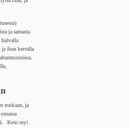
tylsä maa, ja
tusessa)
ista ja samasta
 halvalla
ja ihan kerralla
aahantuonnissa.
lle,
an
en mukaan, ja
a omassa
sä. Keiu myi