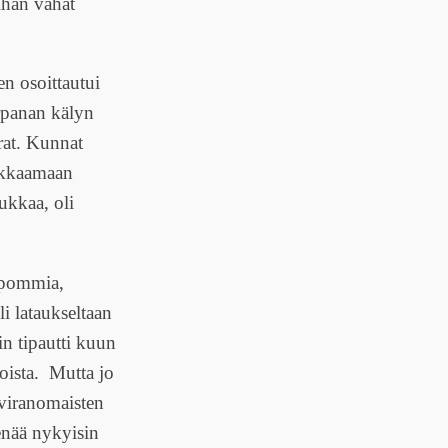
ihan vähät
n osoittautui
rpanan kälyn
urat. Kunnat
aikkaamaan
rukkaa, oli
apommia,
 lataukseltaan
in tipautti kuun
oista. Mutta jo
viranomaisten
 enää nykyisin