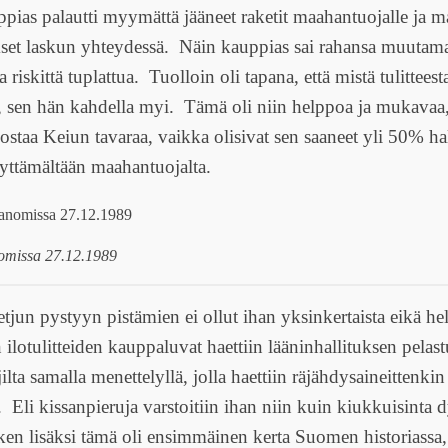
ppias palautti myymättä jääneet raketit maahantuojalle ja 
kset laskun yhteydessä. Näin kauppias sai rahansa muutama
ja riskittä tuplattua. Tuolloin oli tapana, että mistä tulittees
sen hän kahdella myi. Tämä oli niin helppoa ja mukavaa, 
 ostaa Keiun tavaraa, vaikka olisivat sen saaneet yli 50% 
yttämältään maahantuojalta.
omissa 27.12.1989
un pystyyn pistämien ei ollut ihan yksinkertaista eikä h
 ilotulitteiden kauppaluvat haettiin lääninhallituksen pelas
jilta samalla menettelyllä, jolla haettiin räjähdysaineittenki
. Eli kissanpieruja varstoitiin ihan niin kuin kiukkuisinta d
ken lisäksi tämä oli ensimmäinen kerta Suomen historiassa, 