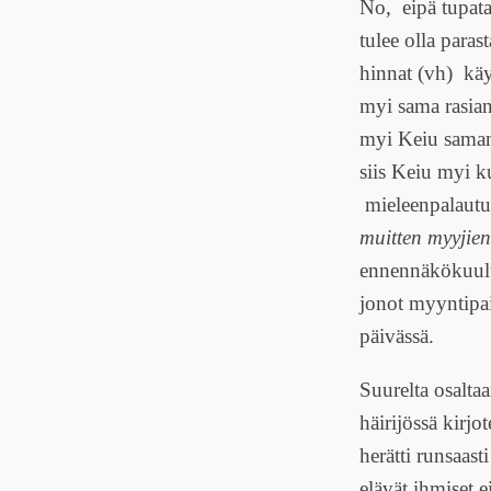
No, eipä tupata 
tulee olla paras
hinnat (vh) kä
myi sama rasian
myi Keiu saman 
siis Keiu myi k
mieleenpalautus
muitten myyjie
ennennäkökuulum
jonot myyntipai
päivässä.
Suurelta osalta
häirijössä kirjo
herätti runsaas
elävät ihmiset e