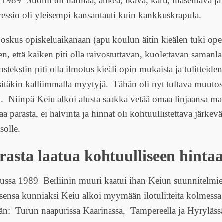
n 1989 Suomi oli harmaa, ankea, ikävä, karu, masentava ja 
essio oli yleisempi kansantauti kuin kankkuskrapula.
 joskus opiskeluaikanaan (apu koulun äitin kieälen tuki ope
en, että kaiken piti olla raivostuttavan, kuolettavan samanla
tekstin piti olla ilmotus kieäli opin mukaista ja tulitteiden
 sitäkin kalliimmalla myytyjä. Tähän oli nyt tultava muutos 
 Niinpä Keiu alkoi alusta saakka vetää omaa linjaansa m
aa parasta, ei halvinta ja hinnat oli kohtuullistettava järkevä
solle.
rasta laatua kohtuulliseen hinta
ussa 1989 Berliinin muuri kaatui ihan Keiun suunnitelmi
sensa kunniaksi Keiu alkoi myymään ilotulitteita kolmess
ään: Turun naapurissa Kaarinassa, Tampereella ja Hyryläs