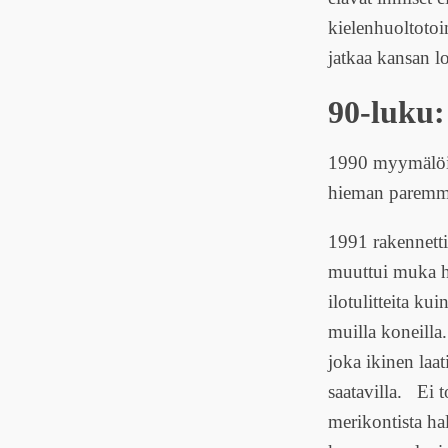
kielenhuoltotoim
jatkaa kansan l
90-luku:
1990 myymälöitä
hieman paremmin
1991 rakennetti
muuttui muka he
ilotulitteita ku
muilla koneilla.
joka ikinen laat
saatavilla. Ei 
merikontista hal