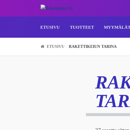
Siirry
Siirry
navigointiin
sisältöön
ETUSIVU
TUOTTEET
MYYMÄLÄ
ETUSIVU
RAKETTIKEIUN TARINA
RAK
TAR