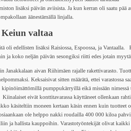
iston lisäksi päivän aviisista. Ja kun kerran oli saatu pää a
ompakollaan äänestämällä linjalla.
 Keiun valtaa
 oli edellisten lisäksi Raisiossa, Espoossa, ja Vantaalla. 
 ja koko neljän päivän sesongiksi riitti edes jotain myytä
in Janakkalaan aivan Riihimäen rajalle rakettivarasto. Tuott
lpommaksi. Keksaisivat sitten määrätä, ettei varastossa saa
in kipinöimättömillä pumppukärryillä eikä missään nimessä t
 Kiinalaiset eivät konttitavarassa käyttäneet ollenkaan rahti
ikko käsiteltiin moneen kertaan käsin ennen kuin tuotteet ol
tosiaankaan ole helppo nakki roudailla 400 000 kiloa pahvil
liin ja hallista kauppoihin. Varastotyöntekijät olivat kaikki 