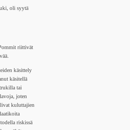
uki, oli syytä
Pommit riittivät
vää.
eiden käsittely
nut käsitellä
rukilla tai
lavoja, joten
ivat kuluttajien
aatikoita
todella riskissä